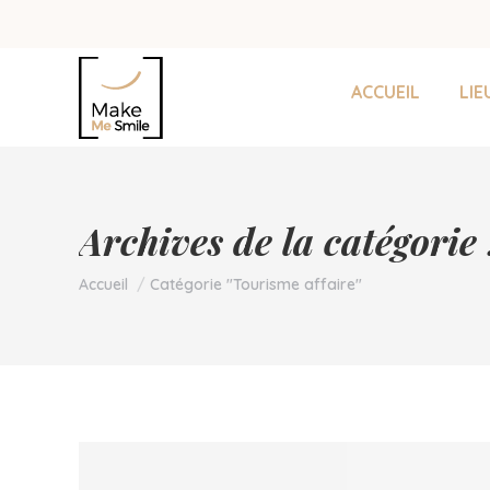
ACCUEIL
LIE
Archives de la catégorie
Vous êtes ici :
Accueil
Catégorie "Tourisme affaire"